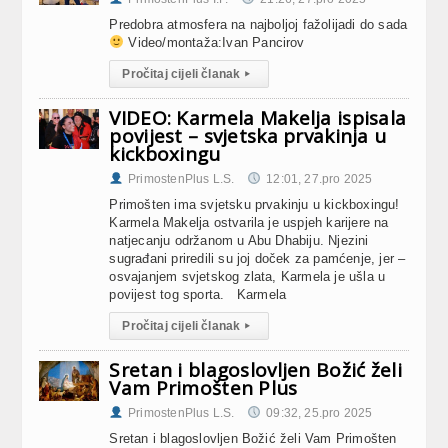
Predobra atmosfera na najboljoj fažolijadi do sada
Video/montaža:Ivan Pancirov
Pročitaj cijeli članak
▸
VIDEO: Karmela Makelja ispisala
povijest – svjetska prvakinja u
kickboxingu
PrimostenPlus L.S.
12:01, 27.pro 2025
Primošten ima svjetsku prvakinju u kickboxingu!
Karmela Makelja ostvarila je uspjeh karijere na
natjecanju održanom u Abu Dhabiju. Njezini
sugrađani priredili su joj doček za pamćenje, jer –
osvajanjem svjetskog zlata, Karmela je ušla u
povijest tog sporta. Karmela
Pročitaj cijeli članak
▸
Sretan i blagoslovljen Božić želi
Vam Primošten Plus
PrimostenPlus L.S.
09:32, 25.pro 2025
Sretan i blagoslovljen Božić želi Vam Primošten