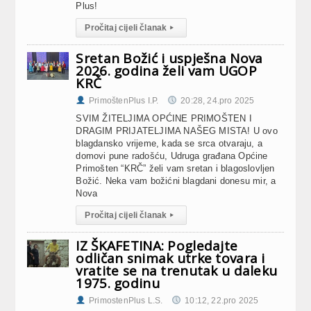
Plus!
Pročitaj cijeli članak
▸
Sretan Božić i uspješna Nova
2026. godina želi vam UGOP
KRČ
PrimoštenPlus I.P.
20:28, 24.pro 2025
SVIM ŽITELJIMA OPĆINE PRIMOŠTEN I
DRAGIM PRIJATELJIMA NAŠEG MISTA! U ovo
blagdansko vrijeme, kada se srca otvaraju, a
domovi pune radošću, Udruga građana Općine
Primošten “KRČ” želi vam sretan i blagoslovljen
Božić. Neka vam božićni blagdani donesu mir, a
Nova
Pročitaj cijeli članak
▸
IZ ŠKAFETINA: Pogledajte
odličan snimak utrke tovara i
vratite se na trenutak u daleku
1975. godinu
PrimostenPlus L.S.
10:12, 22.pro 2025