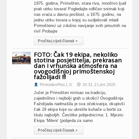
1975. godina, Primošten, stara riva, mnoštvo ljudi
prati utrku tovara! Pogledajte odličan snimak koji
nas vraća u davnu prošlost, u 1975. godinu, na
jednu utrku tovara u kojoj su sudjelovali mladi
Primoštenci uz zdušno navijanje svih prisutnih na
rivi! Probajte
Pročitaj cijeli članak
▸
FOTO: Čak 19 ekipa, nekoliko
stotina posjetitelja, prekrasan
dan i vrhunska atmosfera na
ovogodišnjoj primoštenskoj
fažolijadi !!!
PrimostenPlus L.S.
20:31, 21.pro 2025
Jučer je Primošten mirisao na tradiciju,
zajedništvo i najbolji grah u okolici! Ovogodišnja
Fažolijada nadmašila je sva očekivanja, okupivši
čak 19 ekipa koje su ukrstile kuhače u borbi za
titulu najboljih. Čestitke pobjednicima: 1. Mjesto:
Ekipa ‘Mileni’ (pobjeda za samo
Pročitaj cijeli članak
▸