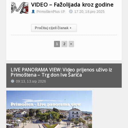
VIDEO – Fažolijada kroz godine
PrimoštenPlus I.P.
17:20, 18.pro 2025
Pročitaj cijeli članak
▸
1
2
▸
LIVE PANORAMA VIEW: Video prijenos uživo iz
Primoštena – Trg don Ive Šarića
09:13, 13.srp 2026