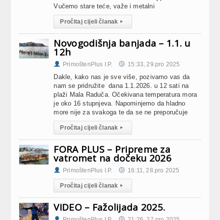
Vučemo stare teće, važe i metalni
Pročitaj cijeli članak
▸
Novogodišnja banjada – 1.1. u
12h
PrimoštenPlus I.P.
15:33, 29.pro 2025
Dakle, kako nas je sve više, pozivamo vas da
nam se pridružite dana 1.1.2026. u 12 sati na
plaži Mala Raduča. Očekivana temperatura mora
je oko 16 stupnjeva. Napominjemo da hladno
more nije za svakoga te da se ne preporučuje
Pročitaj cijeli članak
▸
FORA PLUS – Pripreme za
vatromet na dočeku 2026
PrimoštenPlus I.P.
16:11, 28.pro 2025
Pročitaj cijeli članak
▸
VIDEO – Fažolijada 2025.
PrimoštenPlus I.P.
21:26, 27.pro 2025