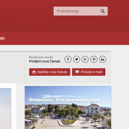
SUM
Društvene mreže





Podijeli ovaj članak
Ispišite ovaj članak
Pošalji e-mail
