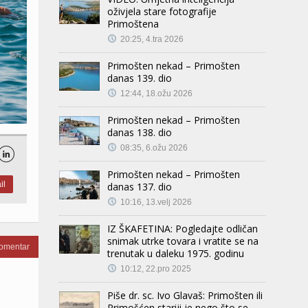
oživjela stare fotografije
Primoštena
20:25, 4.tra 2026
Primošten nekad – Primošten
danas 139. dio
12:44, 18.ožu 2026
Primošten nekad – Primošten
danas 138. dio
08:35, 6.ožu 2026

Primošten nekad – Primošten
il
danas 137. dio
10:16, 13.velj 2026
IZ ŠKAFETINA: Pogledajte odličan
snimak utrke tovara i vratite se na
komentar
trenutak u daleku 1975. godinu
10:12, 22.pro 2025
Piše dr. sc. Ivo Glavaš: Primošten ili
Primošćen stariji je nego što se