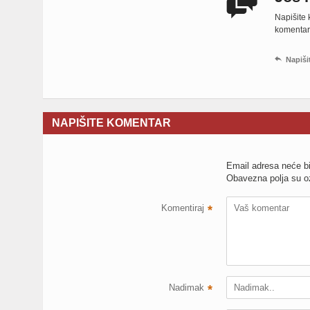

Napišite
komentara,

Napiši
NAPIŠITE KOMENTAR
Email adresa neće bi
Obavezna polja su 
Komentiraj
*
Nadimak
*