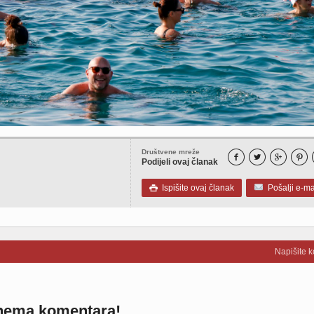
Društvene mreže




Podijeli ovaj članak
Ispišite ovaj članak
Pošalji e-ma

Napišite 
nema komentara!