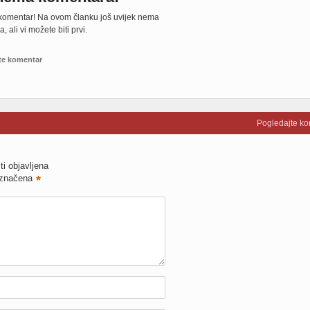
 komentar! Na ovom članku još uvijek nema
 ali vi možete biti prvi.
te komentar
Pogledajte k
ti objavljena
označena
*