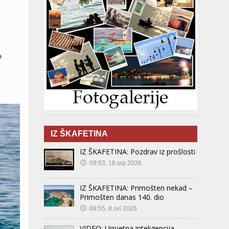
a
IZ ŠKAFETINA
IZ ŠKAFETINA: Pozdrav iz prošlosti
09:53, 18.srp 2026
IZ ŠKAFETINA: Primošten nekad –
Primošten danas 140. dio
08:55, 8.svi 2026
VIDEO: Umjetna inteligencija