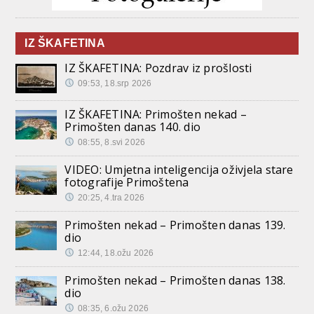
IZ ŠKAFETINA
IZ ŠKAFETINA: Pozdrav iz prošlosti
09:53, 18.srp 2026
IZ ŠKAFETINA: Primošten nekad –
Primošten danas 140. dio
08:55, 8.svi 2026
VIDEO: Umjetna inteligencija oživjela stare
fotografije Primoštena
20:25, 4.tra 2026
Primošten nekad – Primošten danas 139.
dio
12:44, 18.ožu 2026
Primošten nekad – Primošten danas 138.
dio
08:35, 6.ožu 2026