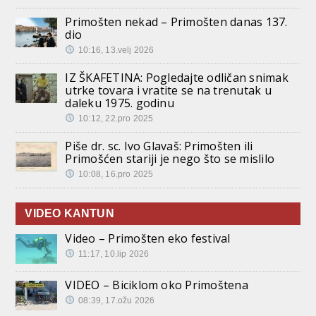
Primošten nekad – Primošten danas 137.
dio
10:16, 13.velj 2026
IZ ŠKAFETINA: Pogledajte odličan snimak
utrke tovara i vratite se na trenutak u
daleku 1975. godinu
10:12, 22.pro 2025
Piše dr. sc. Ivo Glavaš: Primošten ili
Primošćen stariji je nego što se mislilo
10:08, 16.pro 2025
VIDEO KANTUN
Video – Primošten eko festival
11:17, 10.lip 2026
VIDEO – Biciklom oko Primoštena
08:39, 17.ožu 2026