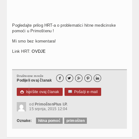
Pogledajte prilog HRT-a o problematici hitne medicinske
pomoći u Primoštenu !
Mi smo bez komentara!
Link HRT:
OVDJE
Društvene mreže





Podijeli ovaj članak
Ispišite ovaj članak
Pošalji e-mail

od
PrimoštenPlus I.P.
15 srpnja, 2015 12:04
Oznake:
hitna pomoć
primošten