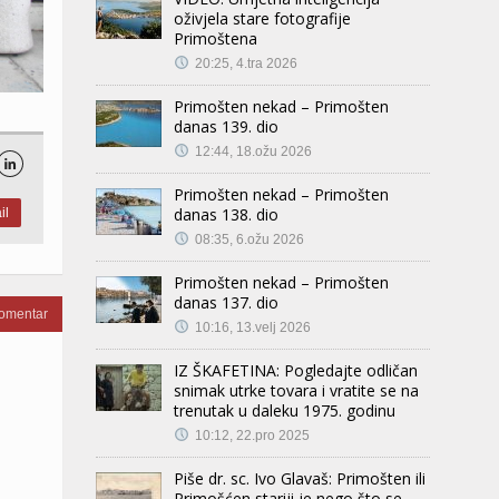
oživjela stare fotografije
Primoštena
20:25, 4.tra 2026
Primošten nekad – Primošten
danas 139. dio
12:44, 18.ožu 2026

Primošten nekad – Primošten
danas 138. dio
il
08:35, 6.ožu 2026
Primošten nekad – Primošten
danas 137. dio
komentar
10:16, 13.velj 2026
IZ ŠKAFETINA: Pogledajte odličan
snimak utrke tovara i vratite se na
trenutak u daleku 1975. godinu
10:12, 22.pro 2025
Piše dr. sc. Ivo Glavaš: Primošten ili
Primošćen stariji je nego što se