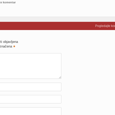
te komentar
Pogledajte k
ti objavljena
označena
*