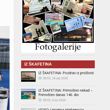
IZ ŠKAFETINA
IZ ŠKAFETINA: Pozdrav iz prošlosti
09:53, 18.srp 2026
IZ ŠKAFETINA: Primošten nekad –
Primošten danas 140. dio
08:55, 8.svi 2026
VIDEO: Umjetna inteligencija