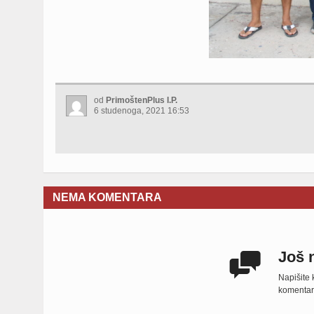
od
PrimoštenPlus I.P.
6 studenoga, 2021 16:53
NEMA KOMENTARA
Još 

Napišite
komentara,