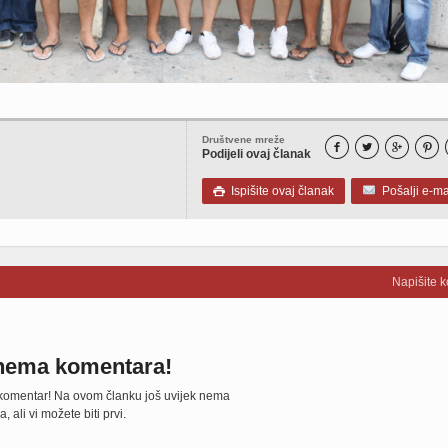
Društvene mreže




Podijeli ovaj članak
Ispišite ovaj članak
Pošalji e-ma

Napišite 
nema komentara!
 komentar! Na ovom članku još uvijek nema
 ali vi možete biti prvi.