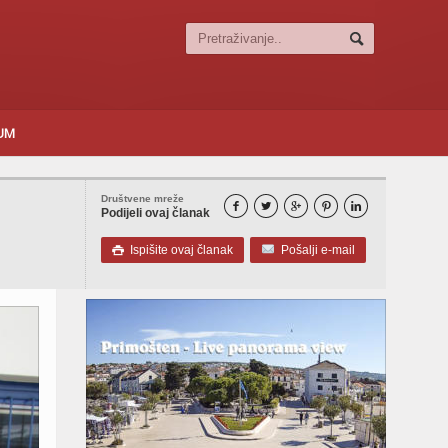
SUM
Društvene mreže





Podijeli ovaj članak
Ispišite ovaj članak
Pošalji e-mail
