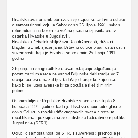
Hrvatska ovaj praznik obilježava sjećajući se Ustavne odluke
o samostalnosti koju je Sabor donio 25. lipnja 1991. nakon
referenduma na kojem se većina građana izjasnila protiv
ostanka Hrvatske u Jugoslaviji.
Hrvatska u četvrtak obilježava Dan državnosti, državni
blagdan u znak sjećanja na Ustavnu odluku o samostalnosti i
suverenosti, koju je Hrvatski sabor donio 25. lipnja 1991.
godine.
Stupanje na snagu odluke o osamostaljenju odgođeno je
potom za tri mjeseca na osnovi Brijunske deklaracije od 7.
srpnja, odnosno na zahtjev tadašnje Europske zajednice
kako bi se jugoslavenska kriza pokušala riješiti mirnim
putem.
Osamostaljenje Republike Hrvatske stoga je nastupilo 8.
listopada 1991. godine, kada je Hrvatski sabor jednoglasno
donio Odluku o raskidu državnopravnih sveza s ostalim
republikama i pokrajinama Socijalističke federativne republike
Jugoslavije (SFRJ).
Odluci o samostalnosti od SFRJ i suverenosti prethodila je