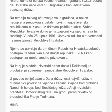
referendumska odluka većine hrvatskih građana (92,18 posto)
da Hrvatska neće ostati u Jugoslaviji kao jedinstvenoj
saveznoj državi.
Na temelju takvog očitovanja volje građana, a nakon
neuspjeha pregovora s ostalim bivšim jugoslavenskim
republikama o izlasku iz državno-političke krize, Sabor
Republike Hrvatske donio je na zajedničkoj sjednici sva tri
tadašnja Vijeća 25. lipnja 1991. Ustavnu odluku o suverenosti
i samostalnosti Republike Hrvatske.
Njome se utvrđuje da tim činom Republika Hrvatska pokreće
postupak razdruživanja od drugih republika i SFRJ kao i
postupak za međunarodno priznavanje.
Na istoj je sjednici Hrvatski sabor donio i Deklaraciju o
proglašenju suverene i samostalne Republike Hrvatske.
U povodu obilježavanja Dana državnosti najviši državni
dužnosnici položit će vijence i zapaliti svijeće kod grobnice
Narodnih heroja, kod Središnjeg križa u Aleji hrvatskih
branitelja Domovinskog rata i na grobu prvog hrvatskog
predsjednika Franje Tuđmana.
HINA