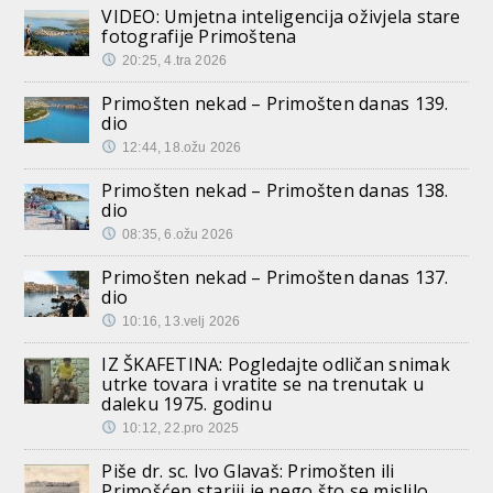
VIDEO: Umjetna inteligencija oživjela stare
fotografije Primoštena
20:25, 4.tra 2026
Primošten nekad – Primošten danas 139.
dio
12:44, 18.ožu 2026
Primošten nekad – Primošten danas 138.
dio
08:35, 6.ožu 2026
Primošten nekad – Primošten danas 137.
dio
10:16, 13.velj 2026
IZ ŠKAFETINA: Pogledajte odličan snimak
utrke tovara i vratite se na trenutak u
daleku 1975. godinu
10:12, 22.pro 2025
Piše dr. sc. Ivo Glavaš: Primošten ili
Primošćen stariji je nego što se mislilo