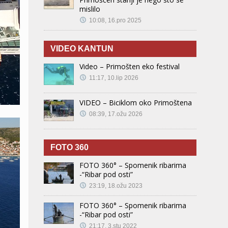
mislilo
10:08, 16.pro 2025
VIDEO KANTUN
Video – Primošten eko festival
11:17, 10.lip 2026
VIDEO – Biciklom oko Primoštena
08:39, 17.ožu 2026
FOTO 360
FOTO 360° – Spomenik ribarima
-“Ribar pod osti”
23:19, 18.ožu 2023
FOTO 360° – Spomenik ribarima
-“Ribar pod osti”
21:17, 3.stu 2022