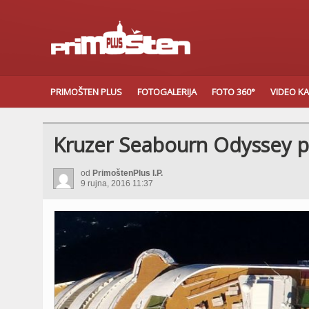
PRIMOŠTEN PLUS
FOTOGALERIJA
FOTO 360°
VIDEO K
Kruzer Seabourn Odyssey 
od
PrimoštenPlus I.P.
9 rujna, 2016 11:37