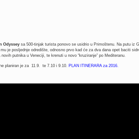
n Odyssey
sa 500-tinjak turista ponovo se usidrio u Primoštenu. Na putu iz 
mu je posljednje odredište, odnosno prvo kad će za dva dana opet baciti sidr
 novih putnika u Veneciji, te krenuti u novo “kruziranje” po Mediteranu.
ne planiran je za 11.9. te 7.10 i 9.10.
PLAN ITINERARA za 2016
.