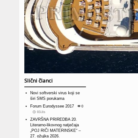
Slični članci
Novi softverski virus koji se
širi SMS porukama
Forum Eurodyssee 2017
0
03.lis
ZAVRŠNA PRIREDBA 20.
Literarno-likovnog natječaja
„POJ RIČI MATERINSKE“ –
27. ožujka 2026.