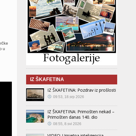
Grčke
o u
IZ ŠKAFETINA
IZ ŠKAFETINA: Pozdrav iz prošlosti
09:53, 18.srp 2026
IZ ŠKAFETINA: Primošten nekad –
Primošten danas 140. dio
08:55, 8.svi 2026
VIDEO: Umjetna inteligencija