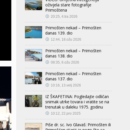
oživjela stare fotografije
Primoštena
20:25, 4.tra 2026
Primošten nekad – Primošten
danas 139. dio
12:44, 18.ožu 2026
Primošten nekad – Primošten
danas 138. dio
08:35, 6.ožu 2026
Primošten nekad – Primošten
danas 137. dio
10:16, 13.velj 2026
IZ ŠKAFETINA: Pogledajte odličan
snimak utrke tovara i vratite se na
trenutak u daleku 1975. godinu
10:12, 22.pro 2025
Piše dr. sc. Ivo Glavaš: Primošten ili
Primošćen stariji je nego što se