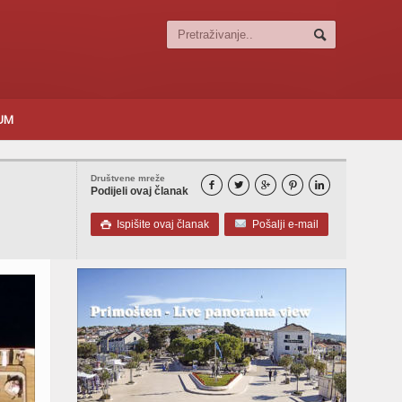
SUM
Društvene mreže





Podijeli ovaj članak
Ispišite ovaj članak
Pošalji e-mail
