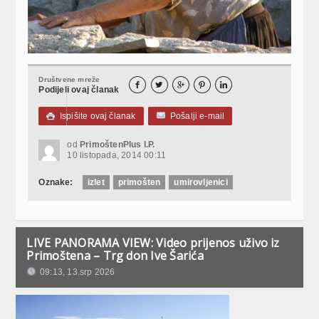
Društvene mreže





Podijeli ovaj članak
Ispišite ovaj članak
Pošalji e-mail

od
PrimoštenPlus I.P.
10 listopada, 2014 00:11
Oznake:
izlet
primošten
umirovljenici
LIVE PANORAMA VIEW: Video prijenos uživo iz
Primoštena – Trg don Ive Šarića
09:13, 13.srp 2026