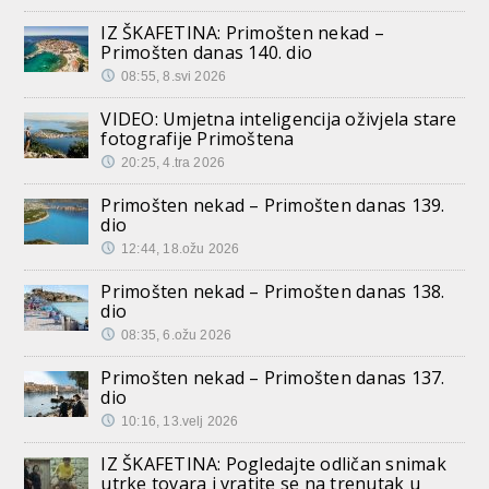
IZ ŠKAFETINA: Primošten nekad –
Primošten danas 140. dio
08:55, 8.svi 2026
VIDEO: Umjetna inteligencija oživjela stare
fotografije Primoštena
20:25, 4.tra 2026
Primošten nekad – Primošten danas 139.
dio
12:44, 18.ožu 2026
Primošten nekad – Primošten danas 138.
dio
08:35, 6.ožu 2026
Primošten nekad – Primošten danas 137.
dio
10:16, 13.velj 2026
IZ ŠKAFETINA: Pogledajte odličan snimak
utrke tovara i vratite se na trenutak u