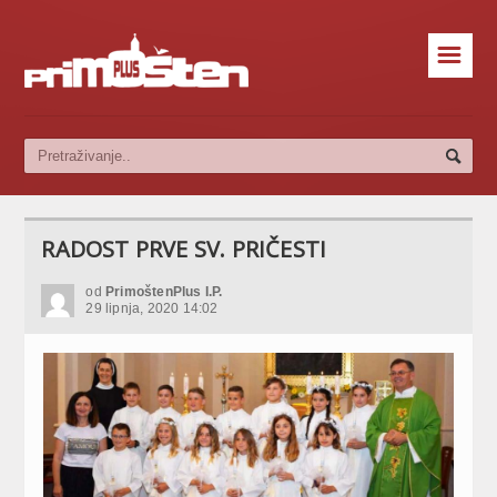
☰
RADOST PRVE SV. PRIČESTI
od
PrimoštenPlus I.P.
29 lipnja, 2020 14:02