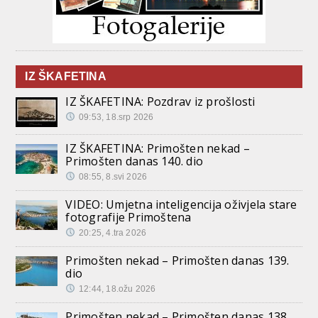
IZ ŠKAFETINA
IZ ŠKAFETINA: Pozdrav iz prošlosti
09:53, 18.srp 2026
IZ ŠKAFETINA: Primošten nekad –
Primošten danas 140. dio
08:55, 8.svi 2026
VIDEO: Umjetna inteligencija oživjela stare
fotografije Primoštena
20:25, 4.tra 2026
Primošten nekad – Primošten danas 139.
dio
12:44, 18.ožu 2026
Primošten nekad – Primošten danas 138.