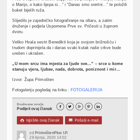
o Marijo, o kako lijepa si…“ i “Danas smo srertni…” te položili
buket bijelih ruža.
Slijedilo je zajedničko fotografiranje na oltaru, a zatim
druženje i podjela Uspomena Prve sv. Pričesti u župnom
dvoru.
Veliko Hvala sestri Benedikti koja je svojom brižnošću i
trudom doprinijela da i danas svaki kutak naše crkve bude
urešen i ukrašen.
„U mom srcu ima mjesta za ljude sve…“ – srce u kome
stanuju vjera, ljubav, nada, dobrota, poniznost i mir…
Izvor: Župa Primošten
Fotogaleriju pogledaj na linku :
FOTOGALERIJA
Društvene mreže





Podijeli ovaj članak
Ispišite ovaj članak
Pošalji e-mail

od
PrimoštenPlus I.P.
29 lipnja, 2020 14:02