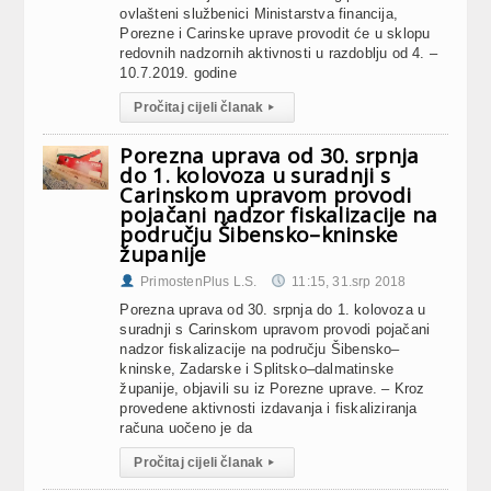
ovlašteni službenici Ministarstva financija,
Porezne i Carinske uprave provodit će u sklopu
redovnih nadzornih aktivnosti u razdoblju od 4. –
10.7.2019. godine
Pročitaj cijeli članak
▸
Porezna uprava od 30. srpnja
do 1. kolovoza u suradnji s
Carinskom upravom provodi
pojačani nadzor fiskalizacije na
području Šibensko–kninske
županije
PrimostenPlus L.S.
11:15, 31.srp 2018
Porezna uprava od 30. srpnja do 1. kolovoza u
suradnji s Carinskom upravom provodi pojačani
nadzor fiskalizacije na području Šibensko–
kninske, Zadarske i Splitsko–dalmatinske
županije, objavili su iz Porezne uprave. – Kroz
provedene aktivnosti izdavanja i fiskaliziranja
računa uočeno je da
Pročitaj cijeli članak
▸