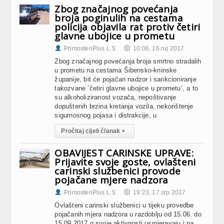
Zbog značajnog povećanja
broja poginulih na cestama
policija objavila rat protiv četiri
glavne ubojice u prometu
PrimostenPlus L.S.
10:06, 16.ruj 2017
Zbog značajnog povećanja broja smrtno stradalih
u prometu na cestama Šibensko-kninske
županije, bit će pojačan nadzor i sankcioniranje
takozvane ‘četiri glavne ubojice u prometu’, a to
su alkoholiziranost vozača, nepoštivanje
dopuštenih brzina kretanja vozila, nekorištenje
sigurnosnog pojasa i distrakcije, u
Pročitaj cijeli članak
▸
OBAVIJEST CARINSKE UPRAVE:
Prijavite svoje goste, ovlašteni
carinski službenici provode
pojačane mjere nadzora
PrimostenPlus L.S.
19:23, 17.srp 2017
Ovlašteni carinski službenici u tijeku provedbe
pojačanih mjera nadzora u razdoblju od 15.06. do
15.09.2017.g.svoje aktivnosti usmjeravaju i na