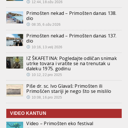
12:44, 18.ožu 2026
Primošten nekad – Primošten danas 138.
dio
08:35, 6.ožu 2026
Primošten nekad – Primošten danas 137.
dio
10:16, 13.velj 2026
IZ ŠKAFETINA: Pogledajte odličan snimak
utrke tovara i vratite se na trenutak u
daleku 1975. godinu
10:12, 22.pro 2025
Piše dr. sc. Ivo Glavaš: Primošten ili
Primošćen stariji je nego što se mislilo
10:08, 16.pro 2025
VIDEO KANTUN
Video – Primošten eko festival