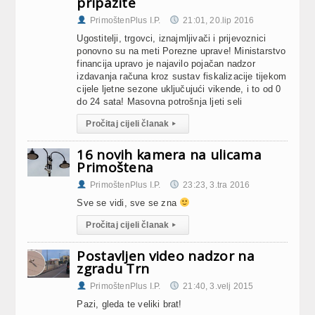
pripazite
PrimoštenPlus I.P.
21:01, 20.lip 2016
Ugostitelji, trgovci, iznajmljivači i prijevoznici
ponovno su na meti Porezne uprave! Ministarstvo
financija upravo je najavilo pojačan nadzor
izdavanja računa kroz sustav fiskalizacije tijekom
cijele ljetne sezone uključujući vikende, i to od 0
do 24 sata! Masovna potrošnja ljeti seli
Pročitaj cijeli članak
▸
16 novih kamera na ulicama
Primoštena
PrimoštenPlus I.P.
23:23, 3.tra 2016
Sve se vidi, sve se zna
Pročitaj cijeli članak
▸
Postavljen video nadzor na
zgradu Trn
PrimoštenPlus I.P.
21:40, 3.velj 2015
Pazi, gleda te veliki brat!