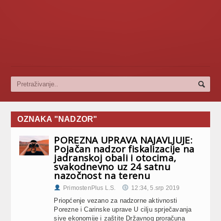
OZNAKA "NADZOR"
POREZNA UPRAVA NAJAVLJUJE:
Pojačan nadzor fiskalizacije na
jadranskoj obali i otocima,
svakodnevno uz 24 satnu
nazočnost na terenu
PrimostenPlus L.S.
12:34, 5.srp 2019
Priopćenje vezano za nadzorne aktivnosti
Porezne i Carinske uprave ​U cilju sprječavanja
sive ekonomije i zaštite Državnog proračuna