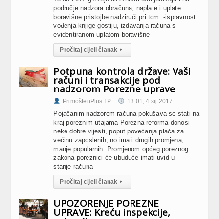
područje nadzora obračuna, naplate i uplate
boravišne pristojbe nadzirući pri tom: -ispravnost
vođenja knjige gostiju, izdavanja računa s
evidentiranom uplatom boravišne
Pročitaj cijeli članak
▸
Potpuna kontrola države: Vaši
računi i transakcije pod
nadzorom Porezne uprave
PrimoštenPlus I.P.
13:01, 4.sij 2017
Pojačanim nadzorom računa pokušava se stati na
kraj poreznim utajama Porezna reforma donosi
neke dobre vijesti, poput povećanja plaća za
većinu zaposlenih, no ima i drugih promjena,
manje popularnih. Promjenom općeg poreznog
zakona poreznici će ubuduće imati uvid u
stanje računa
Pročitaj cijeli članak
▸
UPOZORENJE POREZNE
UPRAVE: Kreću inspekcije,