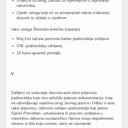
Izvješće Držanog zavoda za mjeriteljstvo o ispitivanju
taksimetra,
Cjenik usluga koje će se primjenjivati nakon izdavanja
dozvole (u skladu s cjenikom
taksi usluga Šibensko-kninske županije).
Broj žiro računa poslovne banke podnositelja zahtjeva
OIB, podnositelja zahtjeva,
20 kuna upravnih pristojbi,
V
Zahtjevi za izdavanje dozvola auto taksi prijevoza
podnositelja koje nisu priložile potpunu dokumentaciju, koje
ne udovoljavaju uvjetima ovog Javnog poziva i Odluci o auto
taksi prijevozu, odnosno zahtjevi podnositelja koji prema
Općini Primošten, ustanovama ili pravnim osobama u
vlasništvu odnosno suvlasništvu Općine imaju nepodmirene
obveze iz bilo koje osnove, neće se razmatrati.