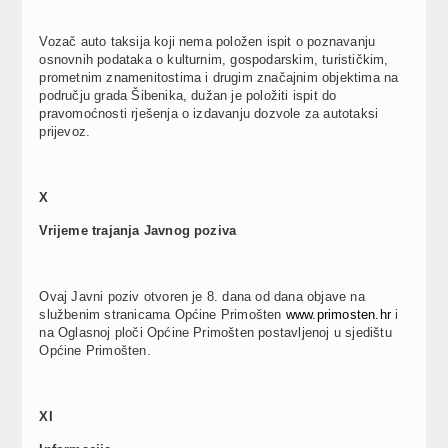
Vozač auto taksija koji nema položen ispit o poznavanju
osnovnih podataka o kulturnim, gospodarskim, turističkim,
prometnim znamenitostima i drugim značajnim objektima na
području grada Šibenika, dužan je položiti ispit do
pravomoćnosti rješenja o izdavanju dozvole za autotaksi
prijevoz.
X
Vrijeme trajanja Javnog poziva
Ovaj Javni poziv otvoren je 8. dana od dana objave na
službenim stranicama Općine Primošten
www.primosten.hr
i
na Oglasnoj ploči Općine Primošten postavljenoj u sjedištu
Općine Primošten.
XI