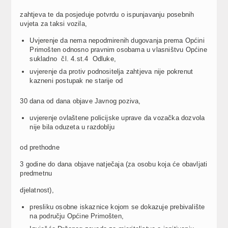
zahtjeva te da posjeduje potvrdu o ispunjavanju posebnih
uvjeta za taksi vozila,
Uvjerenje da nema nepodmirenih dugovanja prema Općini
Primošten odnosno pravnim osobama u vlasništvu Općine
sukladno čl. 4.st.4 Odluke,
uvjerenje da protiv podnositelja zahtjeva nije pokrenut
kazneni postupak ne starije od
30 dana od dana objave Javnog poziva,
uvjerenje ovlaštene policijske uprave da vozačka dozvola
nije bila oduzeta u razdoblju
od prethodne
3 godine do dana objave natječaja (za osobu koja će obavljati
predmetnu
djelatnost),
presliku osobne iskaznice kojom se dokazuje prebivalište
na području Općine Primošten,