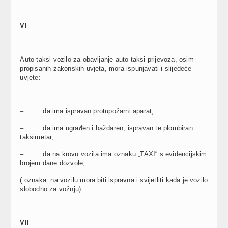
VI
Auto taksi vozilo za obavljanje auto taksi prijevoza, osim
propisanih zakonskih uvjeta, mora ispunjavati i slijedeće
uvjete:
– da ima ispravan protupožarni aparat,
– da ima ugrađen i baždaren, ispravan te plombiran
taksimetar,
– da na krovu vozila ima oznaku „TAXI“ s evidencijskim
brojem dane dozvole,
( oznaka na vozilu mora biti ispravna i svijetliti kada je vozilo
slobodno za vožnju).
VII