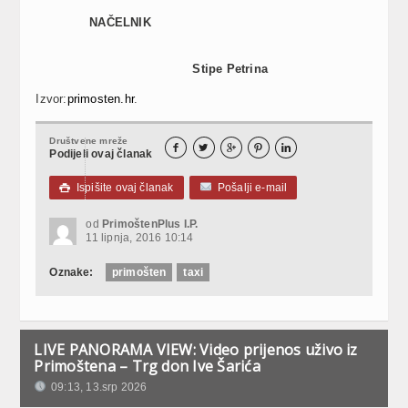
NAČELNIK
Stipe Petrina
Izvor:
primosten.hr
.
Društvene mreže





Podijeli ovaj članak
Ispišite ovaj članak
Pošalji e-mail

od
PrimoštenPlus I.P.
11 lipnja, 2016 10:14
Oznake:
primošten
taxi
LIVE PANORAMA VIEW: Video prijenos uživo iz
Primoštena – Trg don Ive Šarića
09:13, 13.srp 2026