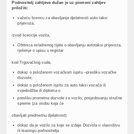
Podnositelj zahtjeva dužan je uz pismeni zahtjev
priložiti:
važeću licencu za obavljanje djelatnosti auto taksi
prijevoza,
izvod licencije vozila,
Obrtnica ovlaštenog tijela o obavljanju autotaksi prijevoza,
rješenje o upisu u registar
kod Trgovačkog suda,
dokaz o položenom vozačkom ispitu –presliku vozačke
dozvole,
dokaz o položenom ispitu za auto taksi vozača ili
svjedodžba ili diploma o
presliku prometne dozvole za vozilo, posjedovanju stručne
spreme (za osobu koja će
obavljati predmetnu djelatnost)
dokaz da je vozilo za koje se izdaje Dozvola u vlasništvu
ili leasingu podnositelja