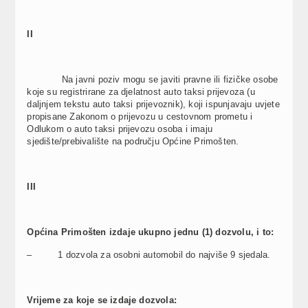
II
Na javni poziv mogu se javiti pravne ili fizičke osobe
koje su registrirane za djelatnost auto taksi prijevoza (u
daljnjem tekstu auto taksi prijevoznik), koji ispunjavaju uvjete
propisane Zakonom o prijevozu u cestovnom prometu i
Odlukom o auto taksi prijevozu osoba i imaju
sjedište/prebivalište na području Općine Primošten.
III
Općina Primošten izdaje ukupno jednu (1) dozvolu, i to:
– 1 dozvola za osobni automobil do najviše 9 sjedala.
Vrijeme za koje se izdaje dozvola: