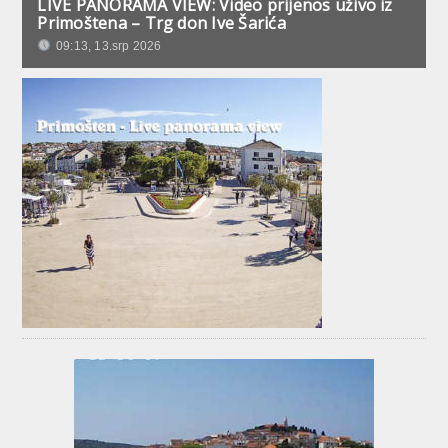
LIVE PANORAMA VIEW: Video prijenos uživo iz
Primoštena – Trg don Ive Šarića
09:13, 13.srp 2026