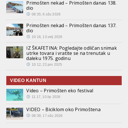
Primošten nekad – Primošten danas 138.
dio
08:35, 6.ožu 2026
Primošten nekad – Primošten danas 137.
dio
10:16, 13.velj 2026
IZ ŠKAFETINA: Pogledajte odličan snimak
utrke tovara i vratite se na trenutak u
daleku 1975. godinu
10:12, 22.pro 2025
VIDEO KANTUN
Video – Primošten eko festival
11:17, 10.lip 2026
VIDEO – Biciklom oko Primoštena
08:39, 17.ožu 2026