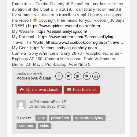
Primosten – Croatia The city of Primošten , our home for the
duration of the Croatia Trip 2019. I can totally recommend it
for summer vacation or a travellers stop! I hope you enjoyed
the video !
Copyright Free music for your videos ( 30 days
FREE! )
https://www.epidemicsound.com/referra…
My Website:
https://sebastiandylag.com/
My Patreon! :
https://www.patreon.com/SebastianDylag
Travel The World:
https://www.facebook.com/groups/Trave…
My Gear:
https://sebastiandylag.com/my-gear/
–
Camera: Sony A7iii -Lens: Sony 28-70 -Headphones: Snab –
Euphony AF-100 -Camera Microphone: Rode Videomicro -
Drone: DJI Mavic Pro -Laptop: Acer Nitro 5
Društvene mreže





Podijeli ovaj članak
Ispišite ovaj članak
Pošalji e-mail

od
PrimoštenPlus I.P.
19 srpnja, 2020 07:25
Oznake:
ljeto
primošten
sebastian dylag
summer
video