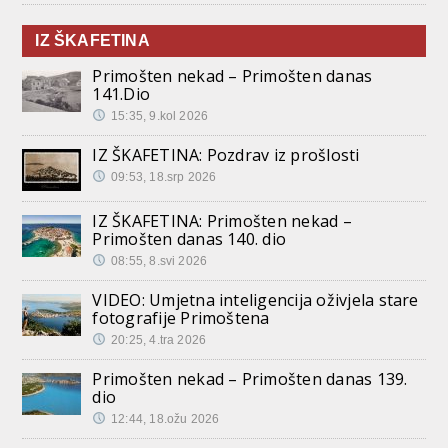
IZ ŠKAFETINA
Primošten nekad – Primošten danas
141.Dio
15:35, 9.kol 2026
IZ ŠKAFETINA: Pozdrav iz prošlosti
09:53, 18.srp 2026
IZ ŠKAFETINA: Primošten nekad –
Primošten danas 140. dio
08:55, 8.svi 2026
VIDEO: Umjetna inteligencija oživjela stare
fotografije Primoštena
20:25, 4.tra 2026
Primošten nekad – Primošten danas 139.
dio
12:44, 18.ožu 2026