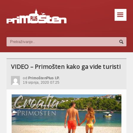
☰
VIDEO – Primošten kako ga vide turisti
od
PrimoštenPlus I.P.
19 srpnja, 2020 07:25