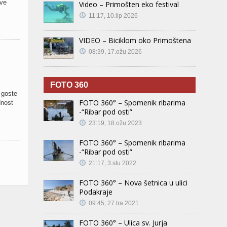
ove
Video – Primošten eko festival
11:17, 10.lip 2026
VIDEO – Biciklom oko Primoštena
08:39, 17.ožu 2026
FOTO 360
 goste
FOTO 360° – Spomenik ribarima
dnost
-“Ribar pod osti”
23:19, 18.ožu 2023
FOTO 360° – Spomenik ribarima
-“Ribar pod osti”
21:17, 3.stu 2022
FOTO 360° – Nova šetnica u ulici
Podakraje
09:45, 27.tra 2021
FOTO 360° – Ulica sv. Jurja