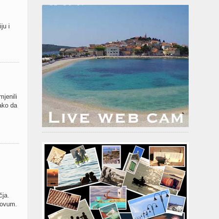
ju i
jenili
ako da
čja.
novum.