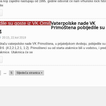
ina koji zajedno nastupaju od 1995. godine odsvirat će nam vrhunske rock hit
ite
Vaterpolske nade VK
Primoštena pobijedile su
š
20:15, 22.kol 2019
aču vaterpolske nade VK Primoštena, u prijateljskom dvoboju, pobijedile su
:6 (4:2,2:1,2:1, 1:2). Primoštenci su od starta utakmice bili u vodstvu, i pre
utakmice. Utakmica će se
…
5
Sljedeća stranica
▸