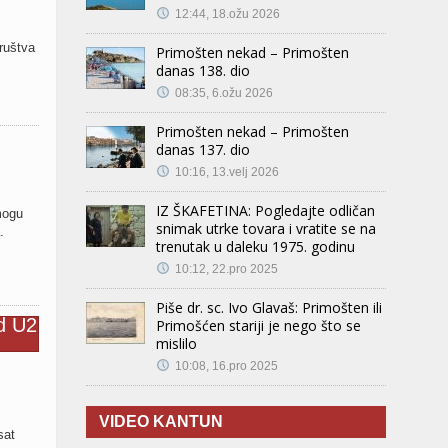
12:44, 18.ožu 2026
ruštva
Primošten nekad – Primošten
danas 138. dio
08:35, 6.ožu 2026
Primošten nekad – Primošten
danas 137. dio
10:16, 13.velj 2026
IZ ŠKAFETINA: Pogledajte odličan
 mogu
snimak utrke tovara i vratite se na
.
trenutak u daleku 1975. godinu
10:12, 22.pro 2025
Piše dr. sc. Ivo Glavaš: Primošten ili
Primošćen stariji je nego što se
mislilo
10:08, 16.pro 2025
VIDEO KANTUN
sat