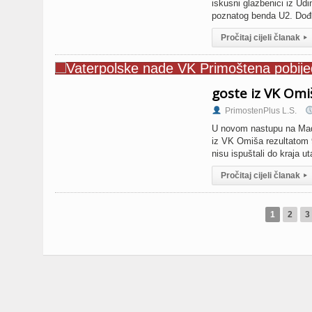
iskusni glazbenici iz Ud
poznatog benda U2. Dođ
Pročitaj cijeli članak
▸
goste iz VK Omi
PrimostenPlus L.S.
U novom nastupu na Madr
iz VK Omiša rezultatom 9
nisu ispuštali do kraja 
Pročitaj cijeli članak
▸
1
2
3