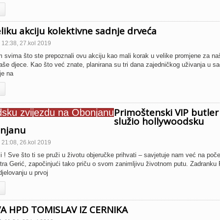
eliku akciju kolektivne sadnje drveća
12:38, 27.kol 2019
Vam svima što ste prepoznali ovu akciju kao mali korak u velike promjene za na
še djece. Kao što već znate, planirana su tri dana zajedničkog uživanja u sa
je na
Primoštenski VIP butler
služio hollywoodsku
onjanu
21:08, 26.kol 2019
ji ! Sve što ti se pruži u životu objeručke prihvati – savjetuje nam već na poč
ra Gerić, započinjući tako priču o svom zanimljivu životnom putu. Zadranku 
djelovanju u prvoj
A HPD TOMISLAV IZ CERNIKA