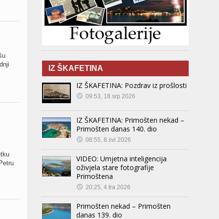
šu
dnji
IZ ŠKAFETINA
IZ ŠKAFETINA: Pozdrav iz prošlosti
09:53, 18.srp 2026
IZ ŠKAFETINA: Primošten nekad –
Primošten danas 140. dio
08:55, 8.svi 2026
etku
VIDEO: Umjetna inteligencija
Petru
oživjela stare fotografije
Primoštena
20:25, 4.tra 2026
Primošten nekad – Primošten
danas 139. dio