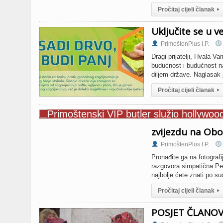
Pročitaj cijeli članak
▸
Uključite se u v
PrimoštenPlus I.P.
Dragi prijatelji, Hvala 
budućnost i budućnost na
diljem države. Naglasak 
Pročitaj cijeli članak
▸
zvijezdu na Ob
PrimoštenPlus I.P.
Pronađite ga na fotografi
razgovora simpatična Pet
najbolje ćete znati po su
Pročitaj cijeli članak
▸
POSJET ČLANOV