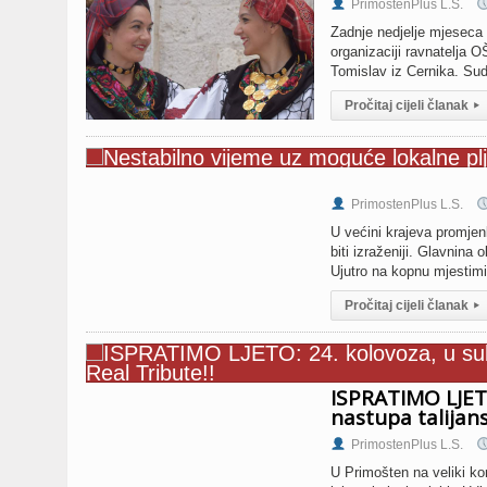
PrimostenPlus L.S.
Zadnje nedjelje mjeseca k
organizaciji ravnatelja 
Tomislav iz Cernika. Sudj
Pročitaj cijeli članak
▸
PrimostenPlus L.S.
U većini krajeva promjenl
biti izraženiji. Glavnina
Ujutro na kopnu mjestimi
Pročitaj cijeli članak
▸
ISPRATIMO LJETO
nastupa talijans
PrimostenPlus L.S.
U Primošten na veliki ko