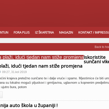
ANTUN
FORA PLUS
IZ ŠKAFETINA
MAGAZIN
KONTAKT / IMPRES
Back to h
Iskoristite
sunčani vi
plaži, idući tjedan nam stiže promjena
09:27, 31.kol 2019
 krajeva pretežno sunčano te i dalje vruće i sparno. Mjestimice će biti um
ana su lokalno mogući pljuskovi i grmljavina, uglavnom u kopnenim predjelim
u ujutro bura, potom
inija auto škola u županiji !