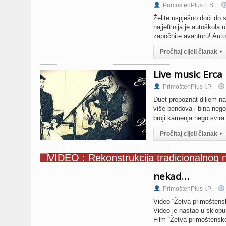
PrimostenPlus L.S.
Želite uspješno doći do
najjeftinija je autoškola
započnite avanturu! Auto
Pročitaj cijeli članak
▸
Live music Erca 
PrimoštenPlus I.P.
Duet prepoznat diljem na
više bendova i bina nego
broji kamenja nego svira 
Pročitaj cijeli članak
▸
nekad…
PrimoštenPlus I.P.
Video “Žetva primoštensk
Video je nastao u sklopu
Film “Žetva primoštenskog