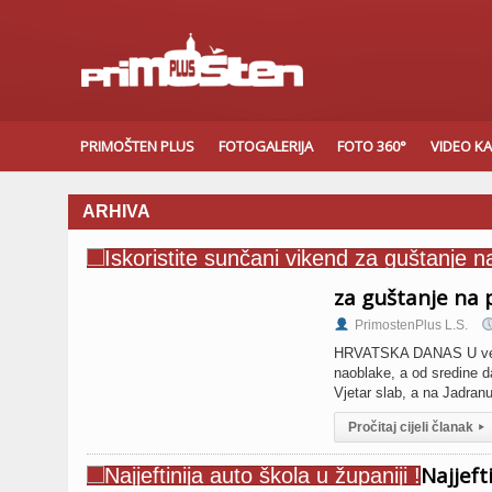
PRIMOŠTEN PLUS
FOTOGALERIJA
FOTO 360°
VIDEO K
ARHIVA
za guštanje na 
PrimostenPlus L.S.
HRVATSKA DANAS U većini
naoblake, a od sredine d
Vjetar slab, a na Jadran
Pročitaj cijeli članak
▸
Najjeft