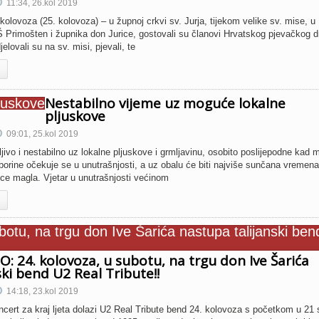
11:34, 26.kol 2019
olovoza (25. kolovoza) – u župnoj crkvi sv. Jurja, tijekom velike sv. mise, u
OŠ Primošten i župnika don Jurice, gostovali su članovi Hrvatskog pjevačkog d
elovali su na sv. misi, pjevali, te
Nestabilno vijeme uz moguće lokalne
pljuskove
09:01, 25.kol 2019
jivo i nestabilno uz lokalne pljuskove i grmljavinu, osobito poslijepodne kad
 oborine očekuje se u unutrašnjosti, a uz obalu će biti najviše sunčana vremena
ce magla. Vjetar u unutrašnjosti većinom
: 24. kolovoza, u subotu, na trgu don Ive Šarića
ki bend U2 Real Tribute!!
14:18, 23.kol 2019
ncert za kraj ljeta dolazi U2 Real Tribute bend 24. kolovoza s početkom u 21 