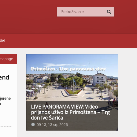
SUM
omepage
kend
jerene
a.
LIVE PANORAMA VIEW: Video
prijenos uživo iz Primoštena – Trg
don Ive Šarića
09:13, 13.srp 2026