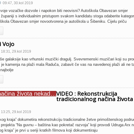
09:47, 30.kol 2019
 svoje vozačke dozvole i napokon biti neovisni? Autoškola Obavezan smjer
 u županiji s individualnim pristupom svakom kandidatu stoga odaberite kategori
škola Obavezan smjer novootvorena je autoškola u Šibeniku. Cijelu priču
i Vojo
18:31, 29.kol 2019
še galaksije kao vrhunski muzički dragulj. Svevremenski muzičari koji su prom
 je kamenja na plaži mala Raduča, zabavit če vas na navedenoj plaži ali ne t
najbolje
VIDEO : Rekonstrukcija
tradicionalnog načina života
13:25, 29.kol 2019
og kraja” dokumetira rekonstrukciju tradicionalne žetve primoštenskog podru
 projekta “Na guvnu – baština kao pokretač razvoja” koji provodi Udruga Arx 
 kraja” je prvi u seriji kratkih filmova koji dokumentiraju