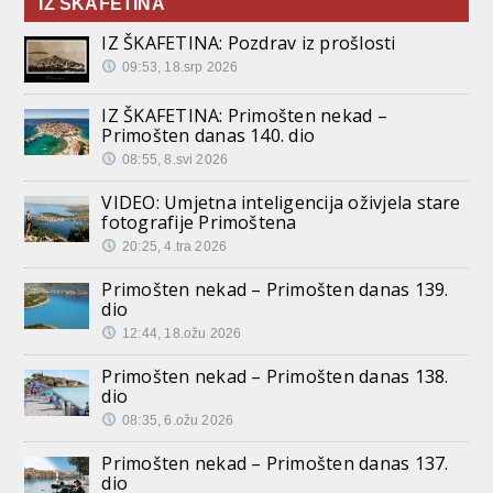
IZ ŠKAFETINA
IZ ŠKAFETINA: Pozdrav iz prošlosti
09:53, 18.srp 2026
IZ ŠKAFETINA: Primošten nekad –
Primošten danas 140. dio
08:55, 8.svi 2026
VIDEO: Umjetna inteligencija oživjela stare
fotografije Primoštena
20:25, 4.tra 2026
Primošten nekad – Primošten danas 139.
dio
12:44, 18.ožu 2026
Primošten nekad – Primošten danas 138.
dio
08:35, 6.ožu 2026
Primošten nekad – Primošten danas 137.
dio