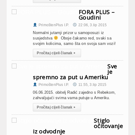
FORA PLUS –
Goudini
PrimoštenPlus I.P.
22:06, 3.lip 2015
Normalni jutarnji prizor u samoposuzi iz
susjedstva
Oboje čakamo red, svaki sa
svojim kolicima, samo šta on svoja sam vozi!
Pročitaj cijeli članak
▸
Sve
je
spremno za put u Ameriku
PrimoštenPlus I.P.
11:55, 3.lip 2015
06.06.2015. obitelj Radić zajedno s Rebekom,
zahvaljujući svima vama putuje u Ameriku.
Pročitaj cijeli članak
▸
Stiglo
očitovanje
iz odvodnje