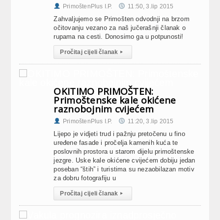
PrimoštenPlus I.P.
11:50, 3.lip 2015
Zahvaljujemo se Primošten odvodnji na brzom
očitovanju vezano za naš jučerašnji članak o
rupama na cesti. Donosimo ga u potpunosti!
Pročitaj cijeli članak
▸
OKITIMO PRIMOŠTEN:
Primoštenske kale okićene
raznobojnim cvijećem
PrimoštenPlus I.P.
11:20, 3.lip 2015
Lijepo je vidjeti trud i pažnju pretočenu u fino
uređene fasade i pročelja kamenih kuća te
poslovnih prostora u starom dijelu primoštenske
jezgre. Uske kale okićene cvijećem dobiju jedan
poseban “štih” i turistima su nezaobilazan motiv
za dobru fotografiju u
Pročitaj cijeli članak
▸