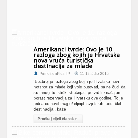
Amerikanci tvrde: Ovo je 10
razloga zbog kojih je Hrvatska
nova vruća turistička
destinacija za mlade
PrimoštenPlus I.P.
11:12, 5.lip 2015
‘Bezbroj je razloga zbog kojih je Hrvatska novi
hotspot za mlade koji vole putovati, pa ne čudi da
su mnogi turistički stručnjaci potvrdili značajan
porast rezervacija za Hrvatsku ove godine. To je
jedna od novih najpoželjnijih svjetskih turističkih
destinacija’, kaže
Pročitaj cijeli članak
▸