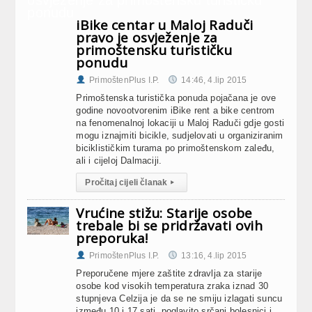
iBike centar u Maloj Raduči
pravo je osvježenje za
primoštensku turističku
ponudu
PrimoštenPlus I.P.
14:46, 4.lip 2015
Primoštenska turistička ponuda pojačana je ove
godine novootvorenim iBike rent a bike centrom
na fenomenalnoj lokaciji u Maloj Raduči gdje gosti
mogu iznajmiti bicikle, sudjelovati u organiziranim
biciklističkim turama po primoštenskom zaleđu,
ali i cijeloj Dalmaciji.
Pročitaj cijeli članak
▸
Vrućine stižu: Starije osobe
trebale bi se pridržavati ovih
preporuka!
PrimoštenPlus I.P.
13:16, 4.lip 2015
Preporučene mjere zaštite zdravlja za starije
osobe kod visokih temperatura zraka iznad 30
stupnjeva Celzija je da se ne smiju izlagati suncu
između 10 i 17 sati, poglavito srčani bolesnici i