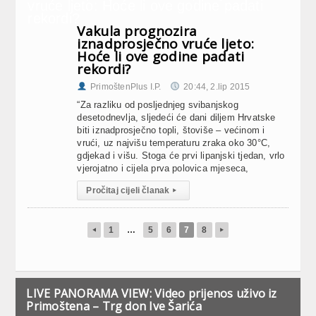
Vakula prognozira
iznadprosječno vruće ljeto:
Hoće li ove godine padati
rekordi?
PrimoštenPlus I.P.
20:44, 2.lip 2015
“Za razliku od posljednjeg svibanjskog
desetodnevlja, sljedeći će dani diljem Hrvatske
biti iznadprosječno topli, štoviše – većinom i
vrući, uz najvišu temperaturu zraka oko 30°C,
gdjekad i višu. Stoga će prvi lipanjski tjedan, vrlo
vjerojatno i cijela prva polovica mjeseca,
Pročitaj cijeli članak
▸
1
…
5
6
7
8
◂
▸
LIVE PANORAMA VIEW: Video prijenos uživo iz
Primoštena – Trg don Ive Šarića