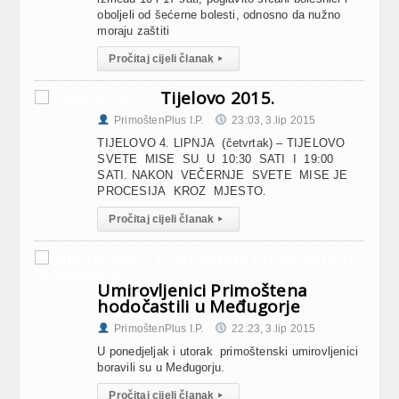
oboljeli od šećerne bolesti, odnosno da nužno
moraju zaštiti
Pročitaj cijeli članak
▸
Tijelovo 2015.
PrimoštenPlus I.P.
23:03, 3.lip 2015
TIJELOVO 4. LIPNJA (četvrtak) – TIJELOVO
SVETE MISE SU U 10:30 SATI I 19:00
SATI. NAKON VEČERNJE SVETE MISE JE
PROCESIJA KROZ MJESTO.
Pročitaj cijeli članak
▸
Umirovljenici Primoštena
hodočastili u Međugorje
PrimoštenPlus I.P.
22:23, 3.lip 2015
U ponedjeljak i utorak primoštenski umirovljenici
boravili su u Međugorju.
Pročitaj cijeli članak
▸